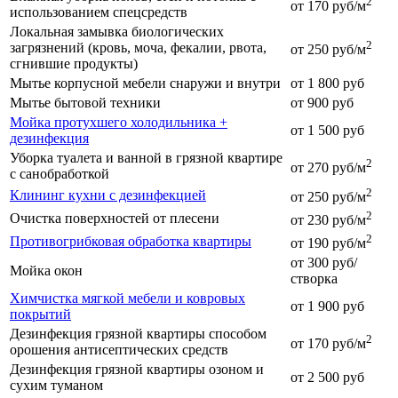
2
от 170 руб/м
использованием спецсредств
Локальная замывка биологических
2
загрязнений (кровь, моча, фекалии, рвота,
от 250 руб/м
сгнившие продукты)
Мытье корпусной мебели снаружи и внутри
от 1 800 руб
Мытье бытовой техники
от 900 руб
Мойка протухшего холодильника +
от 1 500 руб
дезинфекция
Уборка туалета и ванной в грязной квартире
2
от 270 руб/м
с санобработкой
2
Клининг кухни с дезинфекцией
от 250 руб/м
2
Очистка поверхностей от плесени
от 230 руб/м
2
Противогрибковая обработка квартиры
от 190 руб/м
от 300 руб/
Мойка окон
створка
Химчистка мягкой мебели и ковровых
от 1 900 руб
покрытий
Дезинфекция грязной квартиры способом
2
от 170 руб/м
орошения антисептических средств
Дезинфекция грязной квартиры озоном и
от 2 500 руб
сухим туманом