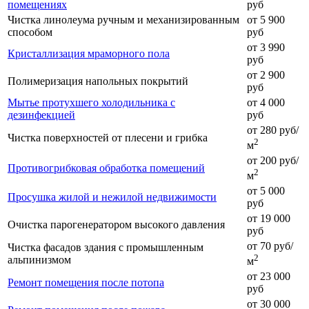
помещениях
руб
Чистка линолеума ручным и механизированным
от 5 900
способом
руб
от 3 990
Кристаллизация мраморного пола
руб
от 2 900
Полимеризация напольных покрытий
руб
Мытье протухшего холодильника с
от 4 000
дезинфекцией
руб
от 280 руб/
Чистка поверхностей от плесени и грибка
2
м
от 200 руб/
Противогрибковая обработка помещений
2
м
от 5 000
Просушка жилой и нежилой недвижимости
руб
от 19 000
Очистка парогенератором высокого давления
руб
от 70 руб/
Чистка фасадов здания с промышленным
2
альпинизмом
м
от 23 000
Ремонт помещения после потопа
руб
от 30 000