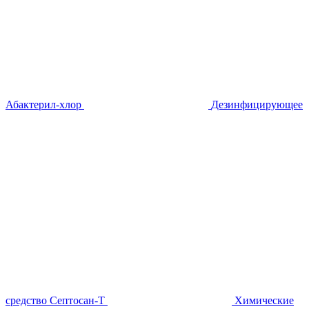
Абактерил-хлор
Дезинфицирующее
средство Септосан-Т
Химические