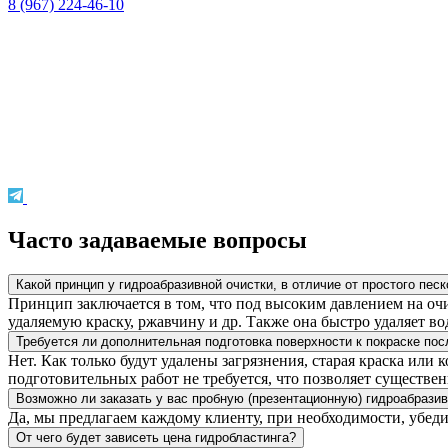
8 (967) 224-46-10
Часто задаваемые вопросы
Какой принцип у гидроабразивной очистки, в отличие от простого пес
Принцип заключается в том, что под высоким давлением на очищ
удаляемую краску, ржавчину и др. Также она быстро удаляет во
Требуется ли дополнительная подготовка поверхности к покраске пос
Нет. Как только будут удалены загрязнения, старая краска или
подготовительных работ не требуется, что позволяет существен
Возможно ли заказать у вас пробную (презентационную) гидроабрази
Да, мы предлагаем каждому клиенту, при необходимости, убеди
От чего будет зависеть цена гидробластинга?