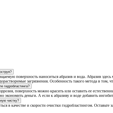
коструя?
аемую поверхность наноситься абразив и вода. Абразив здесь мя
дорастворимые загрязнения. Особенность такого метода в том, ч
ле гидробластинга?
 коррозия, поверхность можно красить или оставить ее естественн
но экономить деньги. А если к абразиву и воде добавить ингиби
вную чистку?
ться в качестве и скорости очистки гидробластингом. Оставьте 