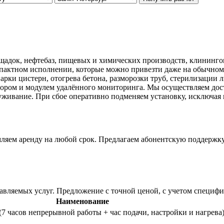
щадок, нефтебаз, пищевых и химических производств, клининго
мпактном исполнении, которые можно привезти даже на обычном
рки цистерн, отогрева бетона, разморозки труб, стерилизации
тором и модулем удалённого мониторинга. Мы осуществляем дос
луживание. При сбое оперативно подменяем установку, исключая 
мляем аренду на любой срок. Предлагаем абонентскую поддержку
тавляемых услуг. Предложение с точной ценой, с учетом специф
Наименование
(7 часов непрерывной работы + час подачи, настройки и нагрева)