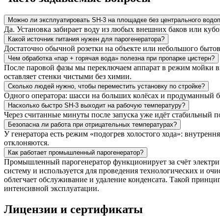
Можно ли эксплуатировать SH-3 на площадке без центрального водо
Да. Установка забирает воду из любых внешних баков или кубо
Какой источник питания нужен для парогенератора?
Достаточно обычной розетки на объекте или небольшого бытово
Чем обработка «пар + горячая вода» полезна при пропарке цистерн?
После паровой фазы мы переключаем аппарат в режим мойки в
оставляет стенки чистыми без химии.
Сколько людей нужно, чтобы переместить установку по стройке?
Одного оператора: шасси на больших колёсах и продуманный б
Насколько быстро SH-3 выходит на рабочую температуру?
Через считанные минуты после запуска уже идёт стабильный п
Безопасна ли работа при отрицательных температурах?
У генератора есть режим «подогрев холостого хода»: внутренн
отклоняются.
Как работает промышленный парогенератор?
Промышленный парогенератор функционирует за счёт электриче
систему и используется для проведения технологических и о
облегчает обслуживание и удаление конденсата. Такой принци
интенсивной эксплуатации.
Лицензии и сертификаты