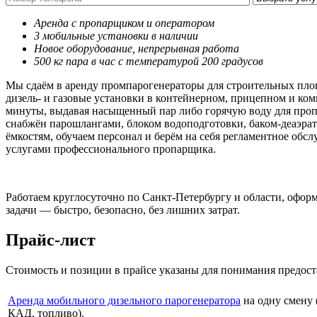
Аренда с пропарщиком и оператором
3 мобильные установки в наличии
Новое оборудование, непрерывная работа
500 кг пара в час с температурой 200 градусов
Мы сдаём в аренду промпарогенераторы для строительных пло
дизель- и газовые установки в контейнерном, прицепном и ко
минуты, выдавая насыщенный пар либо горячую воду для пропа
снабжён парошлангами, блоком водоподготовки, баком-деаэра
ёмкостям, обучаем персонал и берём на себя регламентное обс
услугами профессионального пропарщика.
Работаем круглосуточно по Санкт-Петербургу и области, офор
задачи — быстро, безопасно, без лишних затрат.
Прайс-лист
Стоимость и позиции в прайсе указаны для понимания предос
Аренда мобильного дизельного парогенератора
на одну смену 
КАД, топливо).