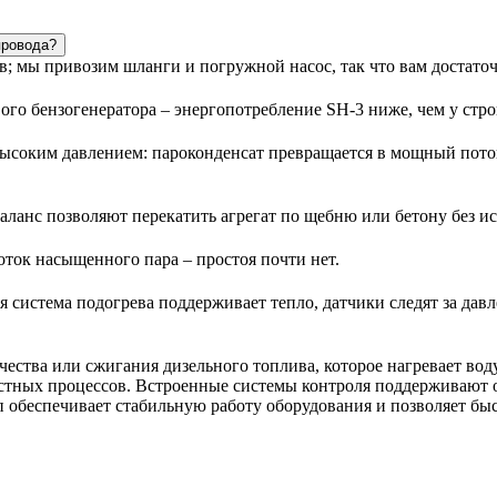
провода?
в; мы привозим шланги и погружной насос, так что вам достато
го бензогенератора – энергопотребление SH-3 ниже, чем у стро
ысоким давлением: пароконденсат превращается в мощный поток
аланс позволяют перекатить агрегат по щебню или бетону без и
оток насыщенного пара – простоя почти нет.
яя система подогрева поддерживает тепло, датчики следят за да
ства или сжигания дизельного топлива, которое нагревает воду
чистных процессов. Встроенные системы контроля поддерживают
п обеспечивает стабильную работу оборудования и позволяет бы