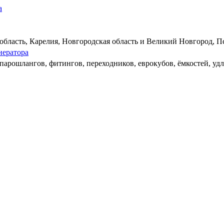
а
бласть, Карелия, Новгородская область и Великий Новгород, Пс
нератора
арошлангов, фитингов, переходников, еврокубов, ёмкостей, удл