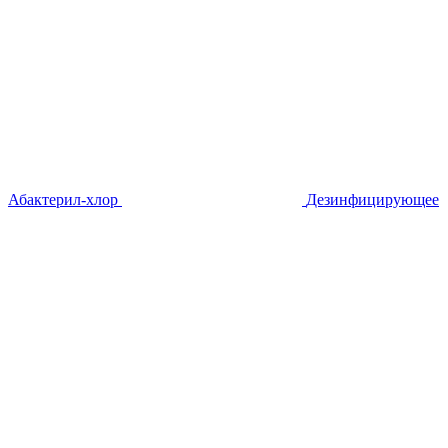
Абактерил-хлор
Дезинфицирующее