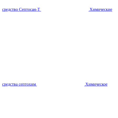
средство Септосан-Т
Химические
средства септохим
Химическое