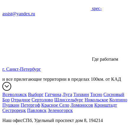
spec-
assist@yandex.ru
Где работаем
г. Санкт-Петербург
и все прилегающие территории в пределах 100км. от КАД
Всеволожск
Выборг
Гатчина
Луга
Тихвин
Тосно
Сосновый
Бор
Отрадное
Сертолово
Шлиссельбург
Никольское
Колпино
Пушкин
Петергоф
Красное Село
Ломоносов
Кронштадт
Сестрорецк
Павловск
Зеленогорск
Наш офис
СПб, Удельный проспект дом 8, 194214