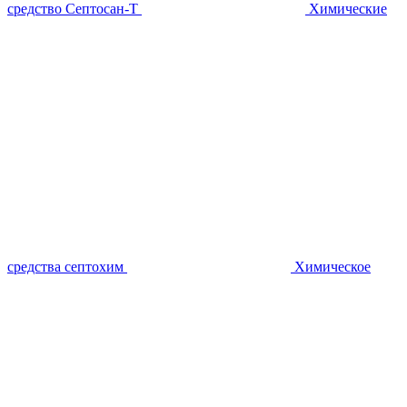
средство Септосан-Т
Химические
средства септохим
Химическое