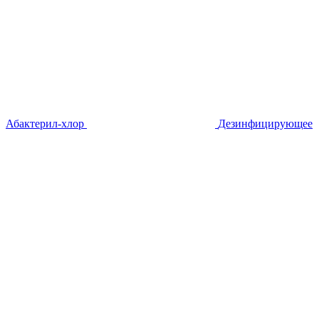
Абактерил-хлор
Дезинфицирующее