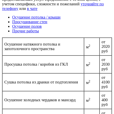
учетом специфики, сложности и пожеланий
уточняйте по
телефону
или
в чате
Осушение потолка / крыши
Просушивание стен
Осушение полов
Прочие работы
от
Осушение натяжного потолка и
2
2020
м
запотолочного пространства
руб
от
2
Просушка потолка / коробов из ГКЛ
2030
м
руб
от
2
Сушка потолка из дранки от подтопления
4100
м
руб
от
2
Осушение холодных чердаков и мансард
400
м
руб
от