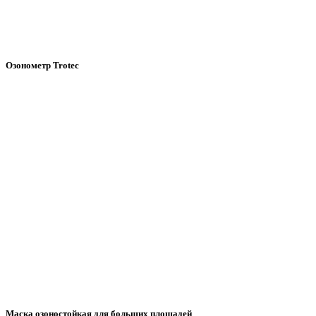
Озонометр Trotec
Маска озоностойкая для больших площадей