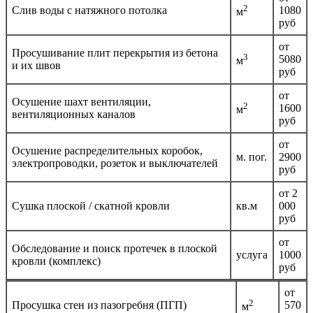
2
Слив воды с натяжного потолка
1080
м
руб
от
Просушивание плит перекрытия из бетона
3
5080
м
и их швов
руб
от
Осушение шахт вентиляции,
2
1600
м
вентиляционных каналов
руб
от
Осушение распределительных коробок,
м. пог.
2900
электропроводки, розеток и выключателей
руб
от 2
Сушка плоской / скатной кровли
кв.м
000
руб
от
Обследование и поиск протечек в плоской
услуга
1000
кровли (комплекс)
руб
от
2
Просушка стен из пазогребня (ПГП)
570
м