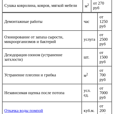
от 270
2
Сушка ковролина, ковров, мягкой мебели
м
руб
от
Демонтажные работы
час
1250
руб
от
Озонирование от запаха сырости,
услуга
2500
микроорганизмов и бактерий
руб
от
Дезодорация озоном (устранение
шт.
1500
затхлости)
руб
от
2
Устранение плесени и грибка
700
м
руб
от
усл.
Независимая оценка после потопа
7000
ед.
руб
от
Откачка воды помпой
куб.м.
200