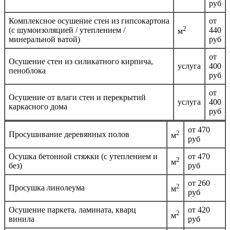
руб
Комплексное осушение стен из гипсокартона
от
2
(с шумоизоляцией / утеплением /
440
м
минеральной ватой)
руб
от
Осушение стен из силикатного кирпича,
услуга
400
пеноблока
руб
от
Осушение от влаги стен и перекрытий
услуга
400
каркасного дома
руб
от 470
2
Просушивание деревянных полов
м
руб
Осушка бетонной стяжки (с утеплением и
от 470
2
м
без)
руб
от 260
2
Просушка линолеума
м
руб
Осушение паркета, ламината, кварц
от 420
2
м
винила
руб