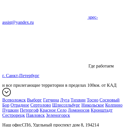
spec-
assist@yandex.ru
Где работаем
г. Санкт-Петербург
и все прилегающие территории в пределах 100км. от КАД
Всеволожск
Выборг
Гатчина
Луга
Тихвин
Тосно
Сосновый
Бор
Отрадное
Сертолово
Шлиссельбург
Никольское
Колпино
Пушкин
Петергоф
Красное Село
Ломоносов
Кронштадт
Сестрорецк
Павловск
Зеленогорск
Наш офис
СПб, Удельный проспект дом 8, 194214