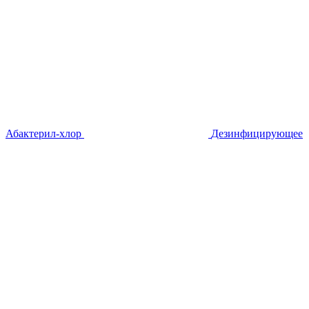
Абактерил-хлор
Дезинфицирующее