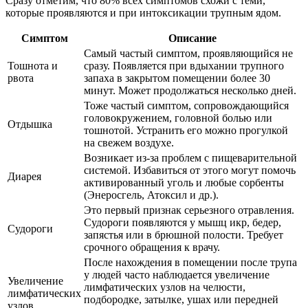
Сразу отметим, что 80% всех симптомов схожи с теми,
которые проявляются и при интоксикации трупным ядом.
Симптом
Описание
Самый частый симптом, проявляющийся не
Тошнота и
сразу. Появляется при вдыхании трупного
рвота
запаха в закрытом помещении более 30
минут. Может продолжаться несколько дней.
Тоже частый симптом, сопровождающийся
головокружением, головной болью или
Отдышка
тошнотой. Устранить его можно прогулкой
на свежем воздухе.
Возникает из-за проблем с пищеварительной
системой. Избавиться от этого могут помочь
Диарея
активированный уголь и любые сорбенты
(Энеросгель, Атоксил и др.).
Это первый признак серьезного отравления.
Судороги появляются у мышц икр, бедер,
Судороги
запястья или в брюшной полости. Требует
срочного обращения к врачу.
После нахождения в помещении после трупа
у людей часто наблюдается увеличение
Увеличение
лимфатических узлов на челюсти,
лимфатических
подбородке, затылке, ушах или передней
узлов