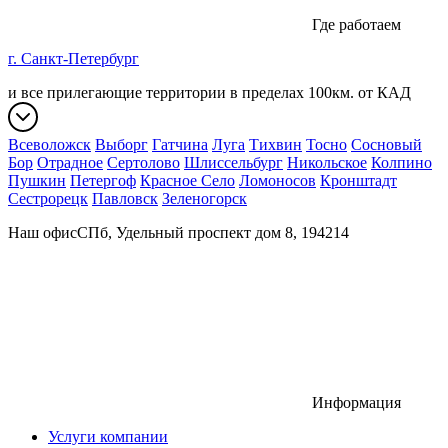
Где работаем
г. Санкт-Петербург
и все прилегающие территории в пределах 100км. от КАД
Всеволожск
Выборг
Гатчина
Луга
Тихвин
Тосно
Сосновый
Бор
Отрадное
Сертолово
Шлиссельбург
Никольское
Колпино
Пушкин
Петергоф
Красное Село
Ломоносов
Кронштадт
Сестрорецк
Павловск
Зеленогорск
Наш офис
СПб, Удельный проспект дом 8, 194214
Информация
Услуги компании