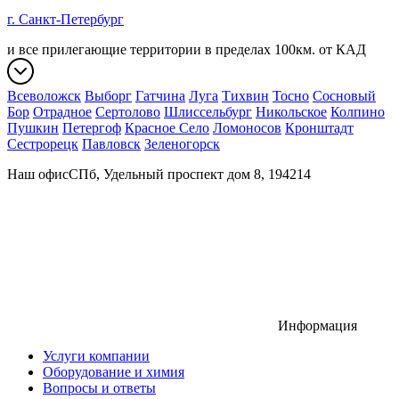
г. Санкт-Петербург
и все прилегающие территории в пределах 100км. от КАД
Всеволожск
Выборг
Гатчина
Луга
Тихвин
Тосно
Сосновый
Бор
Отрадное
Сертолово
Шлиссельбург
Никольское
Колпино
Пушкин
Петергоф
Красное Село
Ломоносов
Кронштадт
Сестрорецк
Павловск
Зеленогорск
Наш офис
СПб, Удельный проспект дом 8, 194214
Информация
Услуги компании
Оборудование и химия
Вопросы и ответы