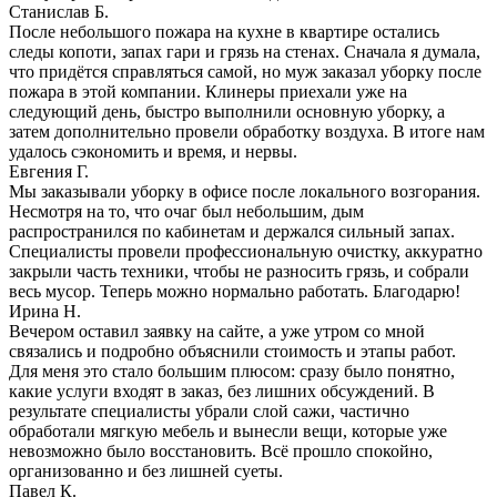
Станислав Б.
После небольшого пожара на кухне в квартире остались
следы копоти, запах гари и грязь на стенах. Сначала я думала,
что придётся справляться самой, но муж заказал уборку после
пожара в этой компании. Клинеры приехали уже на
следующий день, быстро выполнили основную уборку, а
затем дополнительно провели обработку воздуха. В итоге нам
удалось сэкономить и время, и нервы.
Евгения Г.
Мы заказывали уборку в офисе после локального возгорания.
Несмотря на то, что очаг был небольшим, дым
распространился по кабинетам и держался сильный запах.
Специалисты провели профессиональную очистку, аккуратно
закрыли часть техники, чтобы не разносить грязь, и собрали
весь мусор. Теперь можно нормально работать. Благодарю!
Ирина Н.
Вечером оставил заявку на сайте, а уже утром со мной
связались и подробно объяснили стоимость и этапы работ.
Для меня это стало большим плюсом: сразу было понятно,
какие услуги входят в заказ, без лишних обсуждений. В
результате специалисты убрали слой сажи, частично
обработали мягкую мебель и вынесли вещи, которые уже
невозможно было восстановить. Всё прошло спокойно,
организованно и без лишней суеты.
Павел К.