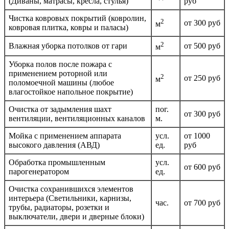
(Диваны, матрасы, кресла, стулья)
руб
Чистка ковровых покрытий (ковролин,
2
от 300 руб
м
ковровая плитка, ковры и паласы)
2
Влажная уборка потолков от гари
от 500 руб
м
Уборка полов после пожара с
применением роторной или
2
от 250 руб
м
поломоечной машины (любое
влагостойкое напольное покрытие)
Очистка от задымления шахт
пог.
от 300 руб
вентиляции, вентиляционных каналов
м.
Мойка с применением аппарата
усл.
от 1000
высокого давления (АВД)
ед.
руб
Обработка промышленным
усл.
от 600 руб
парогенератором
ед.
Очистка сохранившихся элементов
интерьера (Светильники, карнизы,
час.
от 700 руб
трубы, радиаторы, розетки и
выключатели, двери и дверные блоки)