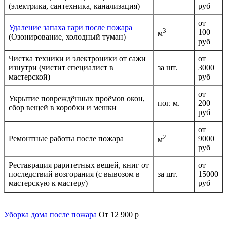
(электрика, сантехника, канализация)
руб
от
Удаление запаха гари после пожара
3
100
м
(Озонирование, холодный туман)
руб
Чистка техники и электроники от сажи
от
изнутри (чистит специалист в
за шт.
3000
мастерской)
руб
от
Укрытие повреждённых проёмов окон,
пог. м.
200
сбор вещей в коробки и мешки
руб
от
2
Ремонтные работы после пожара
9000
м
руб
Реставрация раритетных вещей, книг от
от
последствий возгорания (с вывозом в
за шт.
15000
мастерскую к мастеру)
руб
Уборка дома после пожара
От 12 900 р