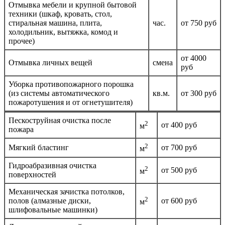
Отмывка мебели и крупной бытовой
техники (шкаф, кровать, стол,
стиральная машина, плита,
час.
от 750 руб
холодильник, вытяжка, комод и
прочее)
от 4000
Отмывка личных вещей
смена
руб
Уборка противопожарного порошка
(из системы автоматического
кв.м.
от 300 руб
пожаротушения и от огнетушителя)
Пескоструйная очистка после
2
от 400 руб
м
пожара
2
Мягкий бластинг
от 700 руб
м
Гидроабразивная очистка
2
от 500 руб
м
поверхностей
Механическая зачистка потолков,
2
полов (алмазные диски,
от 600 руб
м
шлифовальные машинки)