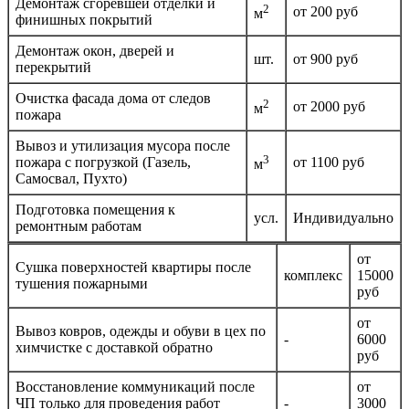
Демонтаж сгоревшей отделки и
2
от 200 руб
м
финишных покрытий
Демонтаж окон, дверей и
шт.
от 900 руб
перекрытий
Очистка фасада дома от следов
2
от 2000 руб
м
пожара
Вывоз и утилизация мусора после
3
пожара с погрузкой (Газель,
от 1100 руб
м
Самосвал, Пухто)
Подготовка помещения к
усл.
Индивидуально
ремонтным работам
от
Сушка поверхностей квартиры после
комплекс
15000
тушения пожарными
руб
от
Вывоз ковров, одежды и обуви в цех по
-
6000
химчистке с доставкой обратно
руб
Восстановление коммуникаций после
от
ЧП только для проведения работ
-
3000