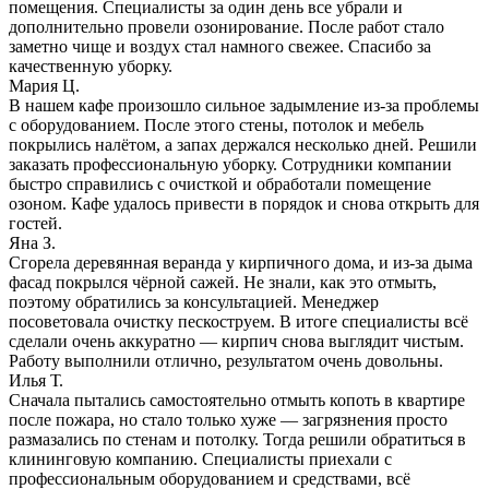
помещения. Специалисты за один день все убрали и
дополнительно провели озонирование. После работ стало
заметно чище и воздух стал намного свежее. Спасибо за
качественную уборку.
Мария Ц.
В нашем кафе произошло сильное задымление из-за проблемы
с оборудованием. После этого стены, потолок и мебель
покрылись налётом, а запах держался несколько дней. Решили
заказать профессиональную уборку. Сотрудники компании
быстро справились с очисткой и обработали помещение
озоном. Кафе удалось привести в порядок и снова открыть для
гостей.
Яна З.
Сгорела деревянная веранда у кирпичного дома, и из-за дыма
фасад покрылся чёрной сажей. Не знали, как это отмыть,
поэтому обратились за консультацией. Менеджер
посоветовала очистку пескоструем. В итоге специалисты всё
сделали очень аккуратно — кирпич снова выглядит чистым.
Работу выполнили отлично, результатом очень довольны.
Илья Т.
Сначала пытались самостоятельно отмыть копоть в квартире
после пожара, но стало только хуже — загрязнения просто
размазались по стенам и потолку. Тогда решили обратиться в
клининговую компанию. Специалисты приехали с
профессиональным оборудованием и средствами, всё