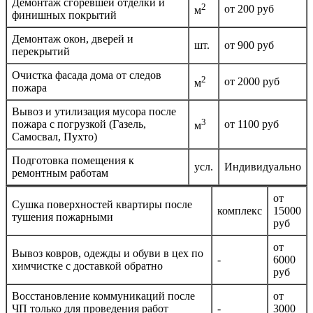
Демонтаж сгоревшей отделки и
2
от 200 руб
м
финишных покрытий
Демонтаж окон, дверей и
шт.
от 900 руб
перекрытий
Очистка фасада дома от следов
2
от 2000 руб
м
пожара
Вывоз и утилизация мусора после
3
пожара с погрузкой (Газель,
от 1100 руб
м
Самосвал, Пухто)
Подготовка помещения к
усл.
Индивидуально
ремонтным работам
от
Сушка поверхностей квартиры после
комплекс
15000
тушения пожарными
руб
от
Вывоз ковров, одежды и обуви в цех по
-
6000
химчистке с доставкой обратно
руб
Восстановление коммуникаций после
от
ЧП только для проведения работ
-
3000