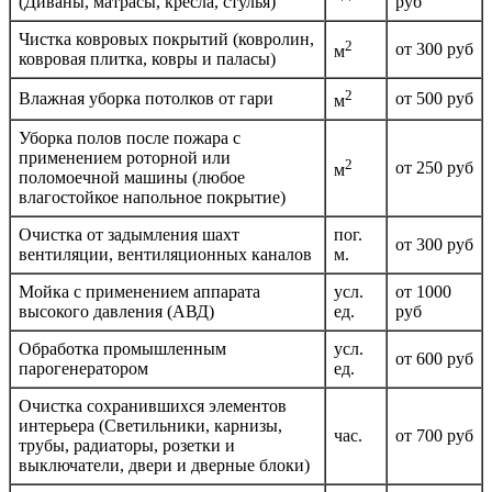
(Диваны, матрасы, кресла, стулья)
руб
Чистка ковровых покрытий (ковролин,
2
от 300 руб
м
ковровая плитка, ковры и паласы)
2
Влажная уборка потолков от гари
от 500 руб
м
Уборка полов после пожара с
применением роторной или
2
от 250 руб
м
поломоечной машины (любое
влагостойкое напольное покрытие)
Очистка от задымления шахт
пог.
от 300 руб
вентиляции, вентиляционных каналов
м.
Мойка с применением аппарата
усл.
от 1000
высокого давления (АВД)
ед.
руб
Обработка промышленным
усл.
от 600 руб
парогенератором
ед.
Очистка сохранившихся элементов
интерьера (Светильники, карнизы,
час.
от 700 руб
трубы, радиаторы, розетки и
выключатели, двери и дверные блоки)