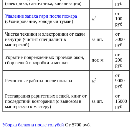
(электрика, сантехника, канализация)
руб
от
Удаление запаха гари после пожара
3
100
м
(Озонирование, холодный туман)
руб
Чистка техники и электроники от сажи
от
изнутри (чистит специалист в
за шт.
3000
мастерской)
руб
от
Укрытие повреждённых проёмов окон,
пог. м.
200
сбор вещей в коробки и мешки
руб
от
2
Ремонтные работы после пожара
9000
м
руб
Реставрация раритетных вещей, книг от
от
последствий возгорания (с вывозом в
за шт.
15000
мастерскую к мастеру)
руб
Уборка балкона после голубей
От 5700 руб.