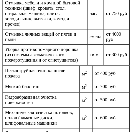
Отмывка мебели и крупной бытовой
техники (шкаф, кровать, стол,
стиральная машина, плита,
час.
от 750 руб
холодильник, вытяжка, комод и
прочее)
Отмывка личных вещей от пятен и
от 4000
смена
пыли
руб
Уборка противопожарного порошка
(из системы автоматического
кв.м.
от 300 руб
пожаротушения и от огнетушителя)
Пескоструйная очистка после
2
от 400 руб
м
пожара
2
Мягкий бластинг
от 700 руб
м
Гидроабразивная очистка
2
от 500 руб
м
поверхностей
Механическая зачистка потолков,
2
полов (алмазные диски,
от 600 руб
м
шлифовальные машинки)